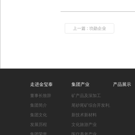
上一篇
: 功勋企业
走进金玺泰
集团产业
产品展示
董事长致辞
矿产品及深加工
集团简介
尾砂尾矿综合开发利用
集团文化
新技术新材料
发展历程
文化旅游产业
集团荣誉
医疗养老产业