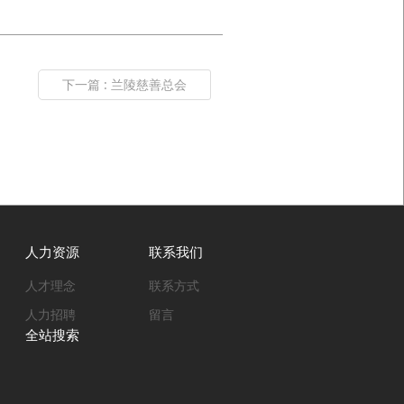
下一篇
: 兰陵慈善总会
人力资源
联系我们
人才理念
联系方式
人力招聘
留言
全站搜索