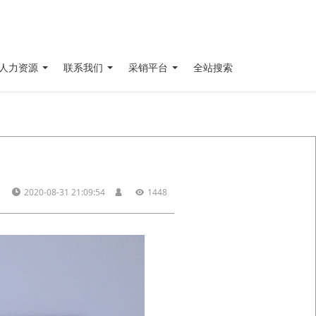
人力资源
联系我们
采销平台
全站搜索
2020-08-31 21:09:54
1448