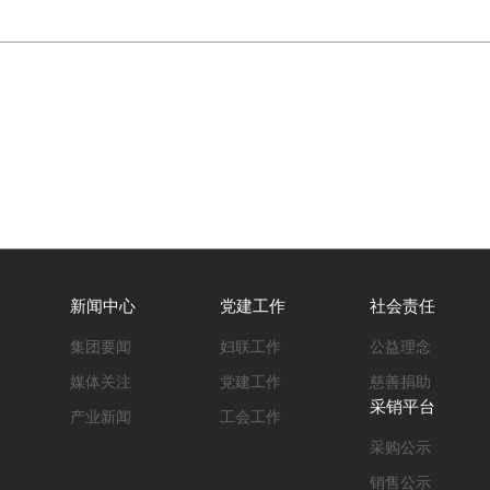
新闻中心
党建工作
社会责任
集团要闻
妇联工作
公益理念
媒体关注
党建工作
慈善捐助
采销平台
产业新闻
工会工作
采购公示
销售公示