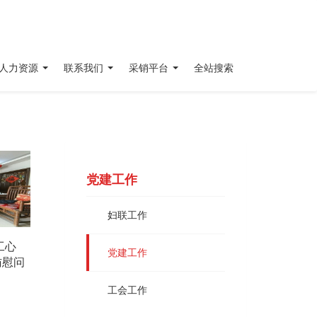
人力资源
联系我们
采销平台
全站搜索
党建工作
妇联工作
工心
党建工作
访慰问
工会工作