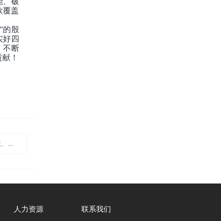
能、破
款覆盖
”的殷
实好四
，不断
贡献！
言献策
人力资源
联系我们