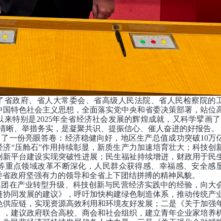
了省政府、省人大常委会、省高级人民法院、省人民检察院的
中国特色社会主义思想，全面落实党中央和省委决策部署，站位
以来特别是2025年全省经济社会发展的辉煌成就，又科学擘画了
目标清晰、举措务实，是凝聚共识、提振信心、催人奋进的好报告。
了一份亮眼答卷：经济稳健向好，地区生产总值成功突破10万
经济“压舱石”作用持续彰显，新质生产力加速培育壮大；科技创
创新平台建设实现突破性进展；民生福祉持续增进，财政用于民
疗等重点领域改革不断深化，人民群众获得感、幸福感、安全感
委省政府坚强有力的领导和全省上下团结拼搏的精神风貌。
集团在产业转型升级、科技创新与民营经济实践中的经验，向大
链协同发展的建议》，呼吁加快构建绿色制造体系，推动传统产
色供应链，实现资源高效利用和环境友好发展；二是《关于加强
》，建议政府联合高校、商会和社会组织，建立青年企业家培养