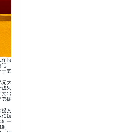
工作报
高远、
“十五
亿元大
新成果
生支出
显著提
会提交
业低碳
年轻一
机制，