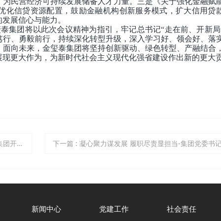
，为民营经济可持续发展储备人才力量。三是《关于强化金融赋
优化信贷资源配置，鼓励金融机构创新服务模式，扩大信用贷
的发展信心与能力。
金玺泰集团将以此次会议精神为指引，牢记总书记“走在前、开新局
笃行、勇毅前行，持续深化转型升级，深入学习好、领会好、落
。面向未来，金玺泰集团将坚持创新驱动、绿色转型、产融结合
展现更大作为，为新时代社会主义现代化强省建设作出新的更大
慰问活动
下一篇
: 凝心聚力谋发展 履职尽责显担当-集团党委书记、总裁金成成参加临沂市第二十届人民代表大会第六次会议并建
新闻中心
党建工作
社会责任