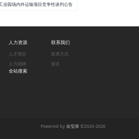
泰工业园场内外运输项目竞争性谈判公告
人力资源
联系我们
人才理念
联系方式
人力招聘
留言
全站搜索
Powered by
金玺泰
©2020-2026