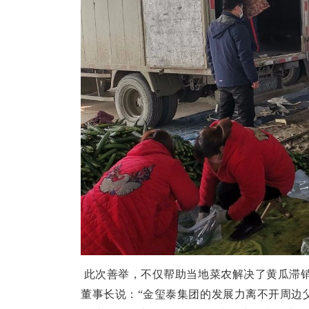
此次善举，不仅帮助当地菜农解决了黄瓜滞
董事长说：“金玺泰集团的发展力离不开周边