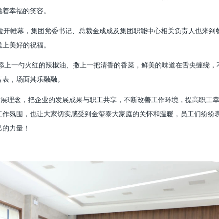
溢着幸福的笑容。
拉开帷幕，集团党委书记、总裁金成成及集团职能中心相关负责人也来到
送上美好的祝福。
添上一勺火红的辣椒油、撒上一把清香的香菜，鲜美的味道在舌尖缠绕，
言表，场面其乐融融。
发展理念，把企业的发展成果与职工共享，不断改善工作环境，提高职工
工作氛围，也让大家切实感受到金玺泰大家庭的关怀和温暖，员工们纷纷
己的力量！