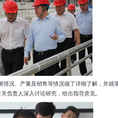
展情况、产量及销售等情况做了详细了解，并就
有关负责人深入讨论研究，给出指导意见。