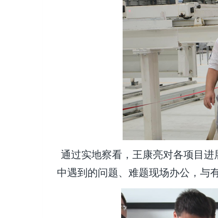
通过实地察看，王康亮对各项目进
中遇到的问题、难题现场办公，与