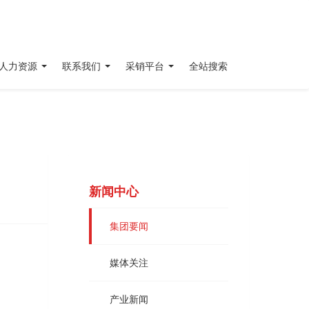
人力资源
联系我们
采销平台
全站搜索
新闻中心
集团要闻
媒体关注
产业新闻