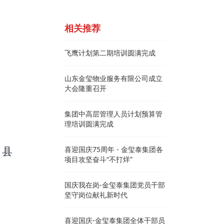
相关推荐
飞鹰计划第二期培训圆满完成
山东金玺物业服务有限公司成立
大会隆重召开
集团中高层管理人员计划预算管
理培训圆满完成
喜迎国庆75周年 - 金玺泰集团各
、县
项目攻坚奋斗“不打烊”
国庆我在岗-金玺泰集团党员干部
坚守岗位献礼新时代
喜迎国庆-金玺泰集团全体干部员