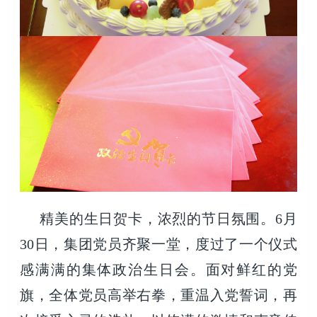
精美的生日贺卡，浓烈的节日氛围。6月
30日，集团党员齐聚一堂，度过了一个仪式
感满满的集体政治生日会。面对鲜红的党
旗，全体党员高举右拳，重温入党誓词，再