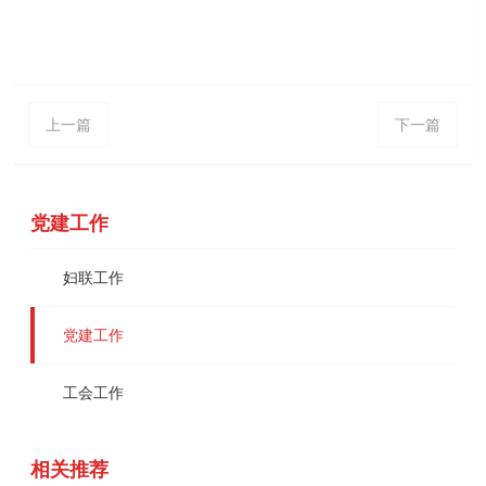
上一篇
下一篇
党建工作
妇联工作
党建工作
工会工作
相关推荐