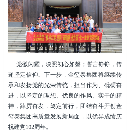
党徽闪耀，映照初心如磐；誓言铮铮，传
递坚定信仰。下一步，金玺泰集团将继续传
承和发扬党的光荣传统，担当作为、砥砺奋
进，以坚定的理想、优良的作风、实干的精
神，踔厉奋发，笃定前行，团结奋斗开创金
玺泰集团高质量发展新局面，以优异成绩庆
祝建党102周年。