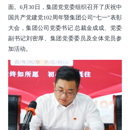
面。6月30日，集团党党委组织召开了庆祝中
国共产党建党102周年暨集团公司“七一”表彰
大会，集团公司党委书记 总裁金成成、党委
副书记刘密厚、集团党委委员及全体党员参
加活动。