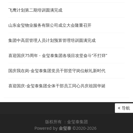
飞鹰计划第二期培训圆满完成
山东金玺物业服务有限公司成立大会隆重召开
集团中高层管理人员计划预算管理培训圆满完成
喜迎国庆75周年 - 金玺泰集团各项目攻坚奋斗“不打烊”
国庆我在岗-金玺泰集团党员干部坚守岗位献礼新时代
喜迎国庆-金玺泰集团全体干部员工同心共庆祖国华诞
导航
版权所有 ：金玺泰集团
Powered by
金玺泰
©2020-2026