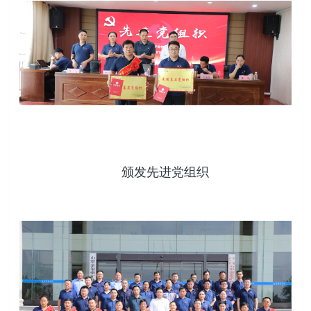
颁发先进党组织