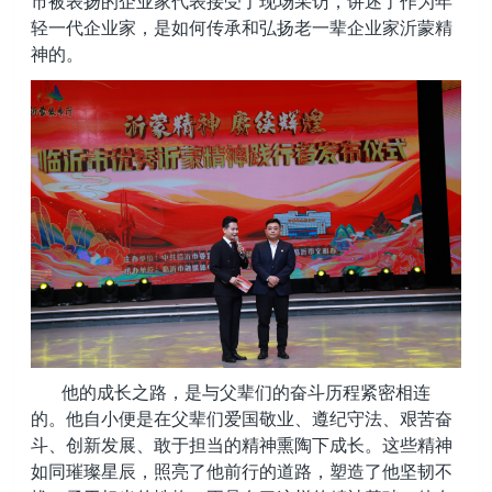
市被表扬的企业家代表接受了现场采访，讲述了作为年
轻一代企业家，是如何传承和弘扬老一辈企业家沂蒙精
神的。
他的成长之路，是与父辈们的奋斗历程紧密相连
的。他自小便是在父辈们
爱国敬业、‌遵纪守法、‌艰苦奋
斗、‌创新发展、‌敢于担当的
精神熏陶下成长。这些精神
如同璀璨星辰，照亮了他前行的道路，塑造了他坚韧不