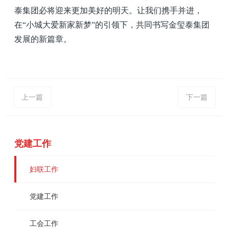
泰集团必将迎来更加美好的明天。让我们携手并进，
在“小城大爱新家新梦”的引领下，共同书写金玺泰集团
发展的新篇章。
上一篇
下一篇
党建工作
妇联工作
党建工作
工会工作