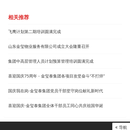
相关推荐
飞鹰计划第二期培训圆满完成
山东金玺物业服务有限公司成立大会隆重召开
集团中高层管理人员计划预算管理培训圆满完成
喜迎国庆75周年 - 金玺泰集团各项目攻坚奋斗“不打烊”
国庆我在岗-金玺泰集团党员干部坚守岗位献礼新时代
喜迎国庆-金玺泰集团全体干部员工同心共庆祖国华诞
导航