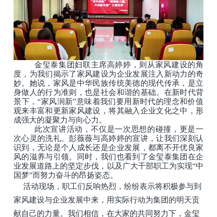
金玺泰集团妇联主席高婷婷，则从家风建设的角
度，为我们揭示了家风建设为企业发展注入新动力的奇
妙。她说，家风是中华民族传统美德的现代传承，是立
身做人的行为准则，也是社会和谐的基础。在新时代背
景下，“家风润新”意味着我们要用新时代的理念和价值
观来丰富和更新家风建设，将其融入企业文化之中，形
成强大的凝聚力与向心力。
此次宣讲活动，不仅是一次思想的碰撞，更是一
次心灵的洗礼。彭薇薇与高婷婷的宣讲，让我们深刻认
识到，无论是个人成长还是企业发展，都离不开优良家
风的滋养与引领。同时，我们也看到了金玺泰集团在企
业发展道路上的坚定步伐，以及广大干部职工为实现“中
国梦”而努力奋斗的昂扬姿态。
活动现场，职工们反响热烈，纷纷表示将积极参与到
家风建设与企业发展中来，用实际行动为集团的明天贡
献自己的力量。我们相信，在大家的共同努力下，金玺