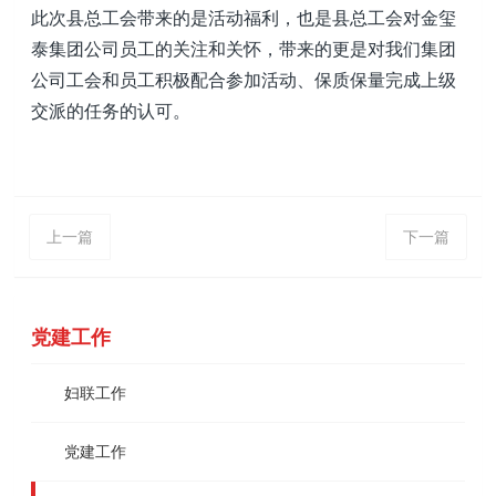
此次县总工会带来的是活动福利，也是县总工会对金玺
泰集团公司员工的关注和关怀，带来的更是对我们集团
公司工会和员工积极配合参加活动、保质保量完成上级
交派的任务的认可。
上一篇
下一篇
党建工作
妇联工作
党建工作