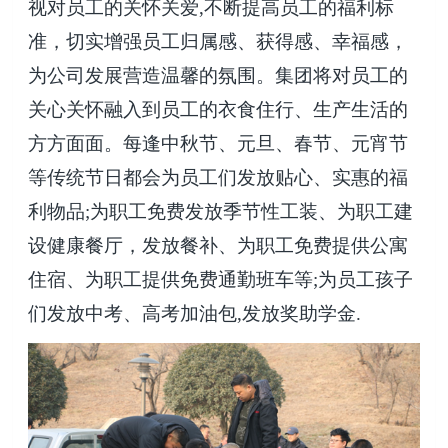
视对员工的关怀关爱
,
不断提高员工的福利标
准
，
切实
增强员工归属感
、获得感、幸福感
，
为公司发展
营造
温馨的氛围
。
集团将对员工的
关心关怀融入到员工的衣食住行、生产生活的
方方面面
。每逢中秋节、元旦、春节、元宵节
等传统节日都会为员工们发放贴心、实惠的福
利物品;为职工免费发放季节性工装、为职工建
设健康餐厅，发放餐补、为职工免费提供公寓
住宿、为职工提供免费通勤班车等;为
员工孩子
们发放中考、高考加油包
,
发放奖助学金
.