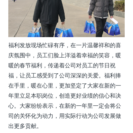
福利
发放现场忙碌有序，
在
一片温馨
祥和
的喜
庆氛围
中
，员工们脸上洋溢着幸福的笑容，暖
暖的春节福利，传递着公司对员工的节日祝
福，让员工感受到了公司深深的关爱。福利捧
在手里，暖在心里，更加坚定了大家在新的一
年里立足本职岗位，创造更好业绩的信心和决
心。
大家纷纷表示
，在新的一年里一定会将公
司的关怀化为
动力
，用实际行动为公司发展做
出更多贡献。