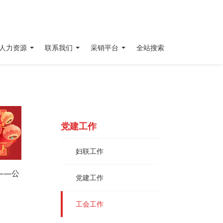
人力资源
联系我们
采销平台
全站搜索
党建工作
妇联工作
——公
党建工作
工会工作