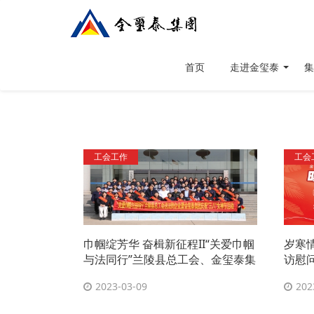
首页
走进金玺泰
集
工会工作
工会
巾帼绽芳华 奋楫新征程II“关爱巾帼
岁寒
与法同行”兰陵县总工会、金玺泰集
访慰
团恭祝全县女职工节日快乐
2023-03-09
202