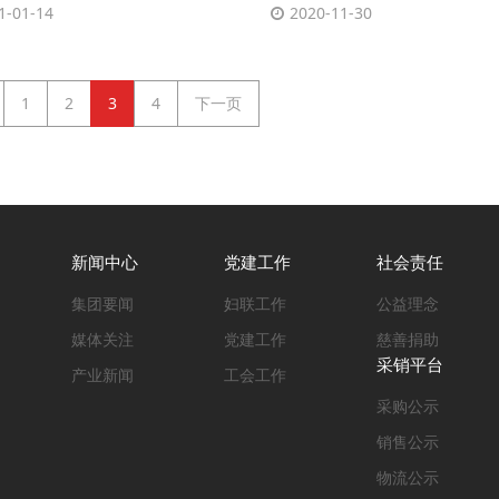
1-01-14
2020-11-30
1
2
3
4
下一页
新闻中心
党建工作
社会责任
集团要闻
妇联工作
公益理念
媒体关注
党建工作
慈善捐助
采销平台
产业新闻
工会工作
采购公示
销售公示
物流公示